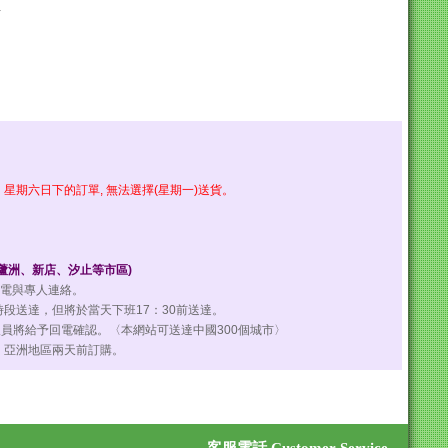
星
期六日下的訂單, 無法選擇(星期一)送貨。
、蘆洲、新店、汐止等市區)
來電與專人連絡。
段送達，但將於當天下班17：30前送達。
員將給予回電確認。〈本網站可送達中國300個城市〉
，亞洲地區兩天前訂購。