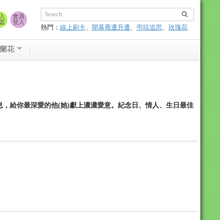
入
會員
盟
登入
熱門：
線上刷卡
、
開幕喬遷升遷
、
弔唁追思
、
玫瑰花
束
蘭花
，給你最深愛的他(她)獻上濃濃愛意。紀念日、情人、生日最佳