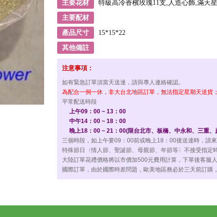
主要花材
特級高冷香檳玫瑰11支,人造心飾,滿天
主要配材
產品尺寸
15*15*22
其他備註
注意事項：
如有緊急訂單須當天送達，請與專人連絡確認。
為配合一例一休，非大台北地區訂單，無法指定星期天送貨；星
平常配送時段
上午09：00 ~ 13：00
中午14：00 ~ 18：00
晚上18：00 ~ 21：00(限台北市、板橋、中永和、三重
三個時段，如上午要09：00前或晚上18：00後送達時，請
特殊節日〈情人節、聖誕節、母親節、年節等〉不接受指定時
大陸訂單花禮價格將以市價加500元費用計算，下單後客服人
國際訂單，由於國際時差問題，歐美地區務必於三天前訂購