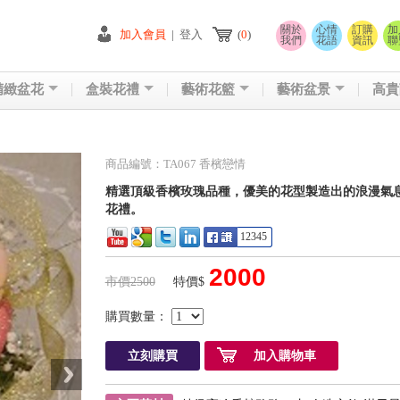
關於
心情
訂購
加
加入會員
|
登入
(
0
)
我們
花語
資訊
聯
精緻盆花
盒裝花禮
藝術花籃
藝術盆景
高貴
商品編號：TA067 香檳戀情
精選頂級香檳玫瑰品種，優美的花型製造出的浪漫氣息
花禮。
12345
2000
市價2500
特價$
購買數量：
立刻購買
加入購物車