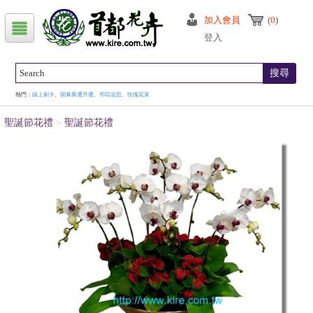
加入會員
(
0
)
登入
搜尋
熱門：
線上刷卡
、
開幕喬遷升遷
、
弔唁追思
、
玫瑰花束
聖誕節花禮
>
聖誕節花禮