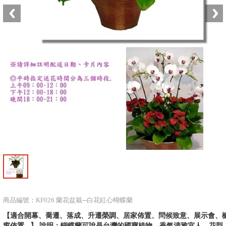
商品編號：KF026 蘭花盆栽─白花紅心蝴蝶蘭
【適合開幕、喬遷、落成、升遷榮調、居家佈置、問候致意、展示會、
窗佈置...】 說明：蝴蝶蘭可說是台灣的國寶植物，香氣清雅宜人，花型