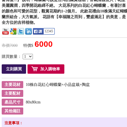
美麗圓潤，四季開花絡繹不絕。 大花系列的白花紅心蝴蝶蘭，有著討喜
的顏色和可愛的花型，觀賞花期約1~2個月。 此款花禮由10株滿天紅蝴
蘭所組合，大方氣派。 花語有【幸福隨之而到，豐盛滿足】的美意，是
全方位的吉祥植物。
12345
6000
市價7000
特價$
購買數量：
立刻購買
加入購物車
主要花材
10株白花紅心蝴蝶蘭+小品盆栽+陶盆
主要配材
產品尺寸
80x80cm
其他備註
注意事項：