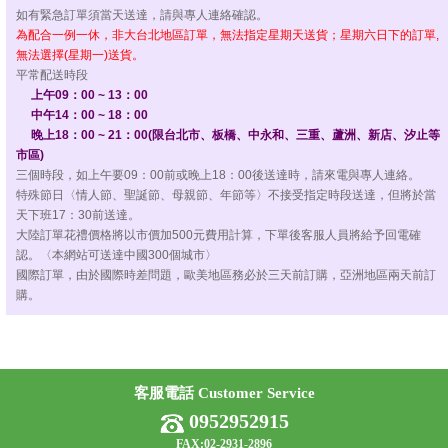
如有緊急訂單須當天送達，請與專人連絡確認。
為配合一例一休，非大台北地區訂單，無法指定星期天送貨；星期六日下的訂單,
無法選擇(星期一)送貨。
平常配送時段
上午09：00 ~ 13：00
中午14：00 ~ 18：00
晚上18：00 ~ 21：00(限台北市、板橋、中永和、三重、蘆洲、新店、汐止等
市區)
三個時段，如上午要09：00前或晚上18：00後送達時，請來電與專人連絡。
特殊節日〈情人節、聖誕節、母親節、年節等〉不接受指定時段送達，但將於當
天下班17：30前送達。
大陸訂單花禮價格將以市價加500元費用計算，下單後客服人員將給予回電確
認。〈本網站可送達中國300個城市〉
國際訂單，由於國際時差問題，歐美地區務必於三天前訂購，亞洲地區兩天前訂
購。
客服電話 Customer Service
0952952915
FAX:02-2931-2896