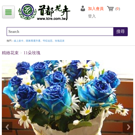
加入會員
(
0
)
登入
搜尋
熱門：
線上刷卡
、
開幕喬遷升遷
、
弔唁追思
、
玫瑰花束
精緻花束
>
11朵玫瑰