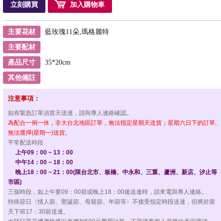
立刻購買
加入購物車
主要花材
藍玫瑰11朵,瑪格麗特
主要配材
產品尺寸
35*20cm
其他備註
注意事項：
如有緊急訂單須當天送達，請與專人連絡確認。
為配合一例一休，非大台北地區訂單，無法指定星期天送貨；星期六日下的訂單,
無法選擇(星期一)送貨。
平常配送時段
上午09：00 ~ 13：00
中午14：00 ~ 18：00
晚上18：00 ~ 21：00(限台北市、板橋、中永和、三重、蘆洲、新店、汐止等
市區)
三個時段，如上午要09：00前或晚上18：00後送達時，請來電與專人連絡。
特殊節日〈情人節、聖誕節、母親節、年節等〉不接受指定時段送達，但將於當
天下班17：30前送達。